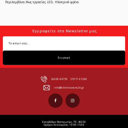
Περιλαμβάνει:Φως εργασίας LED, Ηλεκτρικό φρένο
Εγγραφείτε στο Newsletter μας
Εγγραφή
26650-94739
21071-01348
info@elektrostore24.gr
Καταβόθρα Θεσπρωτίας, ΤΚ: 46030
Ωράριο Λειτουργίας: 10:00-15:00