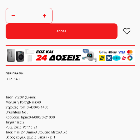
ΠΕΡΙΓΡΑΦΉ
BBP5143
Τάση V:20V (Li-ion)
Μέγιστη Ροπή(Nm):40
Στροφές rpm:0-400/0-1400
Brushless:Ναι
Κρούσεις bpm:0-6000/0-21000
Ταχύτητες:2
Ρυθμίσεις Ροπής:21
Τσοκ mm:2-13mm/Αυτόματο Μεταλλικό
Βάρος εργαλ. χωρίς μπατ.(kg):1