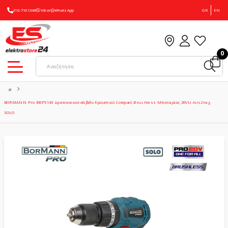
210-7101348
Viber
WhatsApp
GR
EN
0
BORMANN Pro BBP5143 Δραπανοκατσάβιδο Κρουστικό Compact,Brushless Μπαταρίας 20VLi-Ion,2ταχ.
SOLO