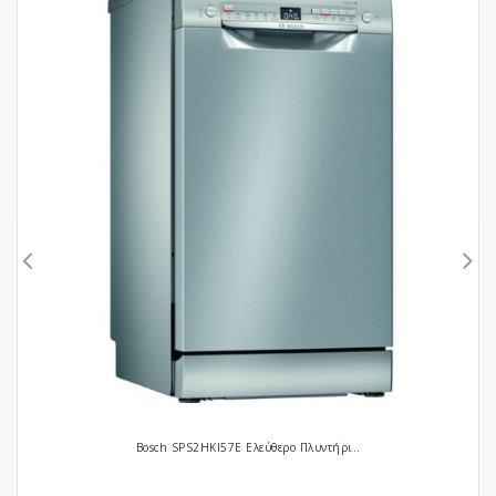
Bosch SPS2HKI57E Ελεύθερο Πλυντήρι..