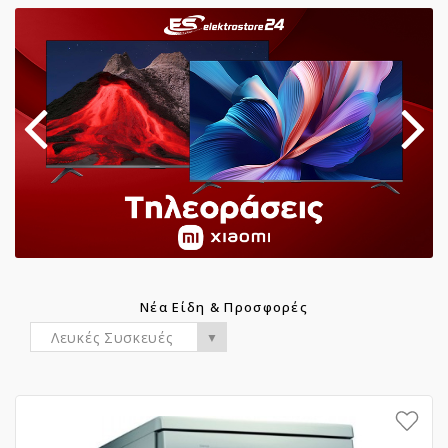
Νέα Είδη & Προσφορές
Λευκές Συσκευές
▼
Επιθυμητό