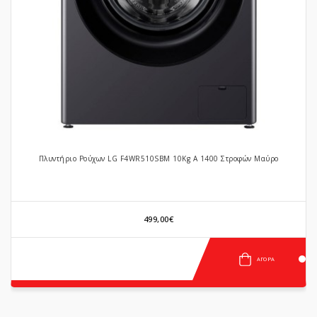
«
»
Πλυντήριο Ρούχων LG F4WR510SBM 10Kg A 1400 Στροφών Μαύρο
499,00€
ΑΓΟΡΆ