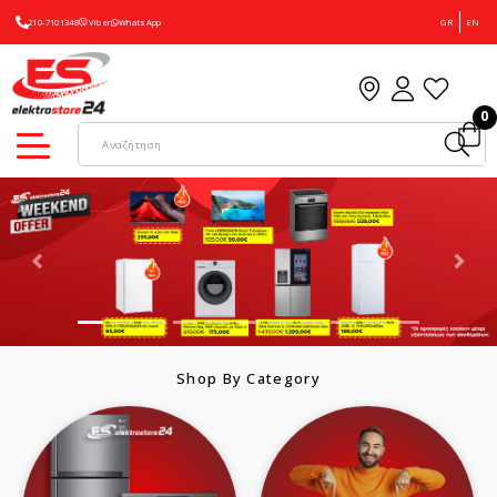
210-7101348
Viber
WhatsApp
GR
EN
0
Shop By Category